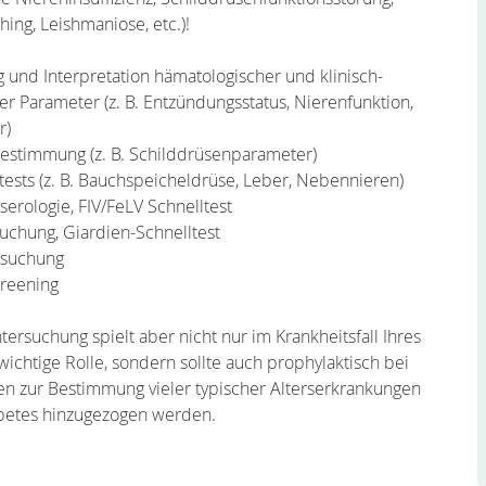
ing, Leishmaniose, etc.)!
g und Interpretation hämatologischer und klinisch-
r Parameter (z. B. Entzündungsstatus, Nierenfunktion,
r)
stimmung (z. B. Schilddrüsenparameter)
tests (z. B. Bauchspeicheldrüse, Leber, Nebennieren)
serologie, FIV/FeLV Schnelltest
uchung, Giardien-Schnelltest
rsuchung
creening
ersuchung spielt aber nicht nur im Krankheitsfall Ihres
wichtige Rolle, sondern sollte auch prophylaktisch bei
ren zur Bestimmung vieler typischer Alterserkrankungen
abetes hinzugezogen werden.