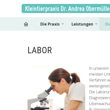
Die Praxis
Leistungen
Di
LABOR
In unserem 
meisten Unt
Verfahren w
weitergeleit
Die Laborunt
Diagnoseers
Überwachung
B. chronisch