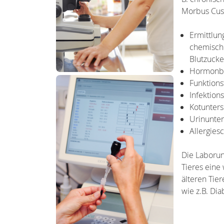
Morbus Cush
Ermittlun
chemische
Blutzucke
Hormonbe
Funktions
Infektions
Kotunters
Urinunte
Allergies
Die Laborunt
Tieres eine 
älteren Tie
wie z.B. Di